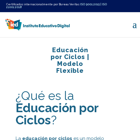
Certificados internacionalmente por Bureau Veritas
ISO 9001:2015
|
ISO
21001:2018
Educación
por Ciclos |
Modelo
Flexible
¿Qué es la
Educación por
Ciclos
?
La
educación por ciclos
es un modelo