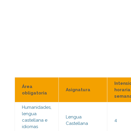
Educación Media (10° y
11°)
Intensi
Área
Asignatura
horaria
obligatoria
semana
Humanidades,
lengua
Lengua
castellana e
4
Castellana
idiomas