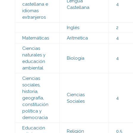
Lengua
castellana e
4
Castellana
idiomas
extranjeros
Inglés
2
Matemáticas
Aritmética
4
Ciencias
naturales y
Biología
4
educación
ambiental
Ciencias
sociales,
historia,
Ciencias
geografía,
4
Sociales
constitución
política y
democracia
Educación
Religión
0.5