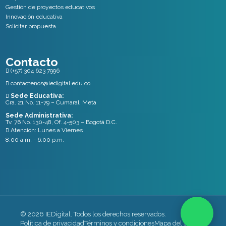
Gestión de proyectos educativos
Innovación educativa
Solicitar propuesta
Contacto
(+57) 304 623 7996

contactenos@iedigital.edu.co

Sede Educativa:

Cra. 21 No. 11-79 – Cumaral, Meta
Sede Administrativa:
Tv. 76 No. 130-48, Of. 4-503 – Bogotá D.C.
Atención: Lunes a Viernes

8:00 a.m. - 6:00 p.m.
© 2026 IEDigital. Todos los derechos reservados.
Política de privacidad
Términos y condiciones
Mapa del sitio