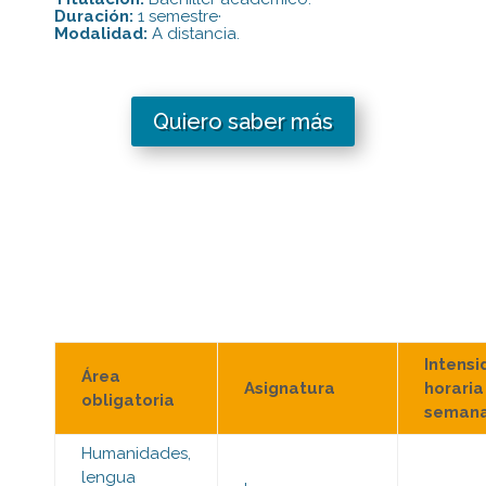
Duración:
1 semestre·
Modalidad:
A distancia.
Quiero saber más
Intensi
Área
Asignatura
horaria
obligatoria
semana
Humanidades,
lengua