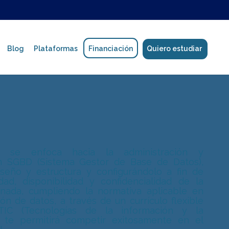
Blog
Plataformas
Financiación
Quiero estudiar
Política de protección de datos
Manual de Convivencia
a se enfoca hacia la administración y
un SGBD (Sistema Gestor de Base de Datos),
iseño y estructura y configurándolo a fin de
Reglamento estudiantil y de formadores
dad, disponibilidad y confidencialidad de la
nada, cumpliendo la normativa aplicable en
ón de datos, a través de un currículo flexible
IC (Tecnologías de la información y la
e te permitirá competir exitosamente en el