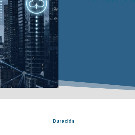
ámbito local y global
Duración