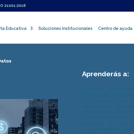
SO 21001:2018
ta Educativa
Soluciones Institucionales
Centro de ayuda
Datos
Aprenderás a:
Certificaciones ISO
Política Integrada de Gestión
Nuestro program
configuración de 
interpretando su d
Sistema de Gestión Integral
asegurar la integri
información almace
materia de protecci
apoyado en las T
comunicación), qu