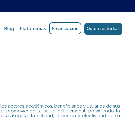
Blog
Plataformas
Financiación
Quiero estudiar
Política de protección de datos
Manual de Convivencia
Reglamento estudiantil y de formadores
los actores académicos, beneficiarios y usuarios de sus
e, promoviendo la salud del Personal, previniendo la
ra asegurar la calidad, eficiencia y efectividad de su