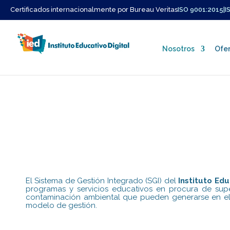
Certificados internacionalmente por Bureau Veritas
ISO 9001:2015
|
I
Nosotros
Ofer
Quienes Somos
Misión y Vision
Nuestro Equipo
El Sistema de Gestión Integrado (SGI) del
Instituto Edu
programas y servicios educativos en procura de supe
contaminación ambiental que pueden generarse en el de
modelo de gestión.