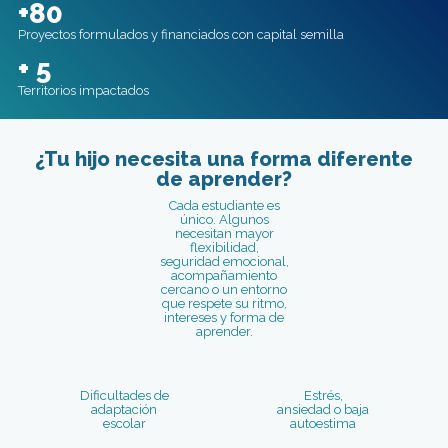
+80
Proyectos formulados y financiados con capital semilla
+ 5
Territorios impactados
¿Tu hijo necesita una forma diferente
de aprender?
Cada estudiante es
único. Algunos
necesitan mayor
flexibilidad,
seguridad emocional,
acompañamiento
cercano o un entorno
que respete su ritmo,
intereses y forma de
aprender.
Dificultades de
Estrés,
adaptación
ansiedad o baja
escolar
autoestima