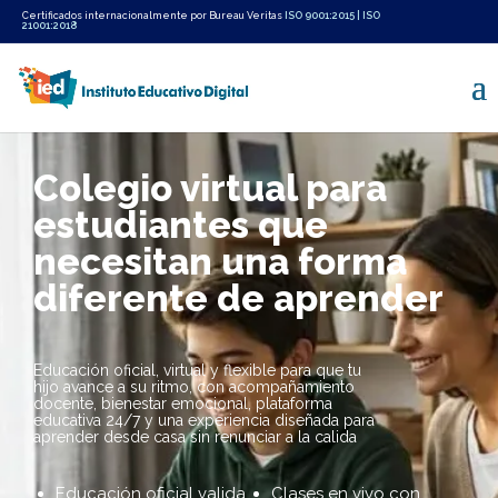
Certificados internacionalmente por Bureau Veritas
ISO 9001:2015
|
ISO
21001:2018
Colegio virtual para
estudiantes que
necesitan una forma
diferente de aprender
Educación oficial, virtual y flexible para que tu
hijo avance a su ritmo, con acompañamiento
docente, bienestar emocional, plataforma
educativa 24/7 y una experiencia diseñada para
aprender desde casa sin renunciar a la calida
Educación oficial valida
Clases en vivo con