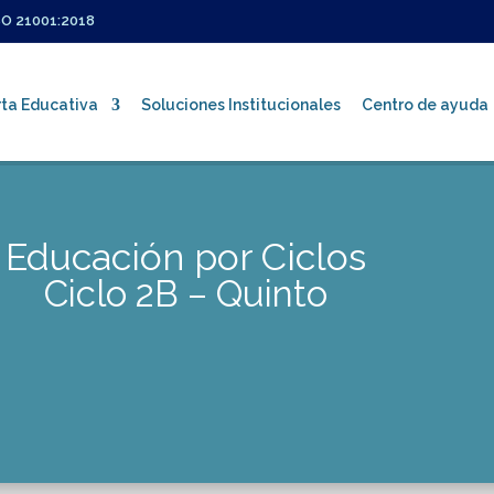
SO 21001:2018
ta Educativa
Soluciones Institucionales
Centro de ayuda
Educación por Ciclos
Certificaciones ISO
Ciclo 2B – Quinto
Política Integrada de Gestión
Sistema de Gestión Integral