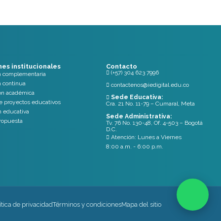
nes institucionales
Contacto
(+57) 304 623 7996

n complementaria
 continua
contactenos@iedigital.edu.co

ón académica
Sede Educativa:

e proyectos educativos
Cra. 21 No. 11-79 – Cumaral, Meta
n educativa
Sede Administrativa:
propuesta
Tv. 76 No. 130-48, Of. 4-503 – Bogotá
D.C.
Atención: Lunes a Viernes

8:00 a.m. - 6:00 p.m.
ítica de privacidad
Términos y condiciones
Mapa del sitio