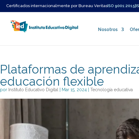
Certificados internacionalmente por Bureau Veritas
ISO 9001:2015
|
I
Nosotros
Ofer
Plataformas de aprendizaj
educación flexible
Quienes Somos
por
Instituto Educativo Digital
|
Mar 15, 2024
|
Tecnología educativa
Misión y Vision
Nuestro Equipo