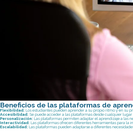
Beneficios de las plataformas de aprend
Flexibilidad:
Los estudiantes pueden aprender a su propio ritmo y en su pr
Accesibilidad:
Se puede acceder a las plataformas desde cualquier lugar 
Personalización:
Las plataformas permiten adaptar el aprendizaje a las ne
Interactividad:
Las plataformas ofrecen diferentes herramientas para la int
Escalabilidad:
Las plataformas pueden adaptarse a diferentes necesidades