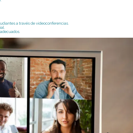
.
tudiantes a través de videoconferencias.
al.
s adecuados.