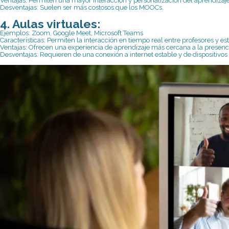
Ventajas: Permiten una mayor interacción y personalización del aprendizaje
Desventajas: Suelen ser más costosos que los MOOCs.
4. Aulas virtuales:
Ejemplos: Zoom, Google Meet, Microsoft Teams
Características: Permiten la interacción en tiempo real entre profesores y es
Ventajas: Ofrecen una experiencia de aprendizaje más cercana a la presenci
Desventajas: Requieren de una conexión a internet estable y de dispositivo