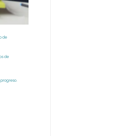
o de
os de
 progreso.