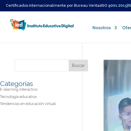
Certificados internacionalmente por Bureau Veritas
ISO 9001:2015
|
I
Nosotros
Ofer
Quienes Somos
Categorías
Misión y Vision
E-learning interactivo
Tecnología educativa
Nuestro Equipo
Tendencias en educación virtual