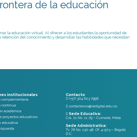
frontera de la educación
ar la educación virtual. Al ofrecer a los estudiantes la oportunidad de
retención del conocimiento y desarrollar las habilidades que necesitan
nes institucionales
Contacto
(+57) 304 623 7996

n complementaria
 continua
contactenos@iedigital.edu.co

ón académica
Sede Educativa:

e proyectos educativos
Cra. 21 No. 11-79 – Cumaral, Meta
n educativa
Sede Administrativa:
propuesta
Tv. 76 No. 130-48, Of. 4-503 – Bogotá
D.C.