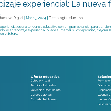
izaje experiencial: La nueva 
l
ducativo Digital
|
Mar 15, 2024
|
Tecnología educativa
experiencial es una tendencia educativa con un gran potencial para transform
do, el aprendizaje experiencial puede aumentar su compromiso, mejorar la 
 en el futuro.
Oferta educativa
Solucio
Colegio virtual
Formació
Tecnicos Laborales
Educación
Validacion Bachillerato
Preparaci
Cursos abiertos
Gestión d
Escuela de Idiomas
Innovació
Solicitar 