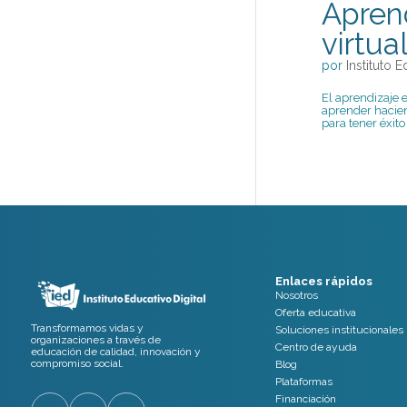
Aprend
virtua
por
Instituto E
El aprendizaje 
aprender hacien
para tener éxito
Enlaces rápidos
Nosotros
Oferta educativa
Transformamos vidas y
Soluciones institucionales
organizaciones a través de
Centro de ayuda
educación de calidad, innovación y
compromiso social.
Blog
Plataformas
Financiación