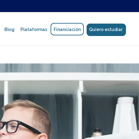
Blog
Plataformas
Financiación
Quiero estudiar
Política de protección de datos
Manual de Convivencia
Reglamento estudiantil y de formadores